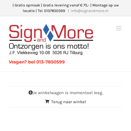
Ga
| Gratis opmaak | Gratis levering vanaf € 75,- | Montage op uw
locatie | Tel. 0137850599
|
info@signandmore.nl
naar
inhoud
Vragen? bel 013-7850599
Je winkelwagen is momenteel leeg.
Terug naar winkel