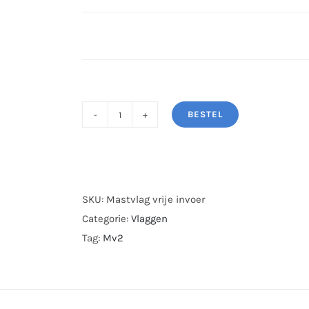
BESTEL
Mastvlag
eigen
afmeting
aantal
SKU:
Mastvlag vrije invoer
Categorie:
Vlaggen
Tag:
Mv2