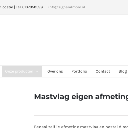
w locatie | Tel. 0137850599
|
info@signandmore.nl
Onze producten
Over ons
Portfolio
Contact
Blog
Mastvlag eigen afmetin
Bepaal zelf je afmeting mastvlag en bestel direc