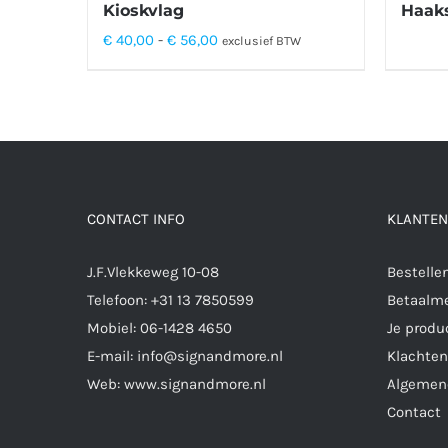
Kioskvlag
Haak
Prijsklasse:
€
40,00
-
€
56,00
exclusief BTW
€ 40,00
tot
€ 56,00
CONTACT INFO
KLANTEN
J.F.Vlekkeweg 10-08
Bestelle
Telefoon:
+31 13 7850599
Betaalm
Mobiel:
06-1428 4650
Je produ
E-mail:
info@signandmore.nl
Klachten
Web:
www.signandmore.nl
Algemen
Contact