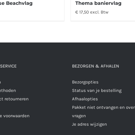
se Beachvlag
Thema baniervlag
€ 17,50 excl. Btw
SERVICE
BEZORGEN & AFHALEN
n
Bezorgopties
ethoden
Status van je bestelling
ct retourneren
Afhaalopties
Pakket niet ontvangen en over
e voorwaarden
vragen
Je adres wijzigen