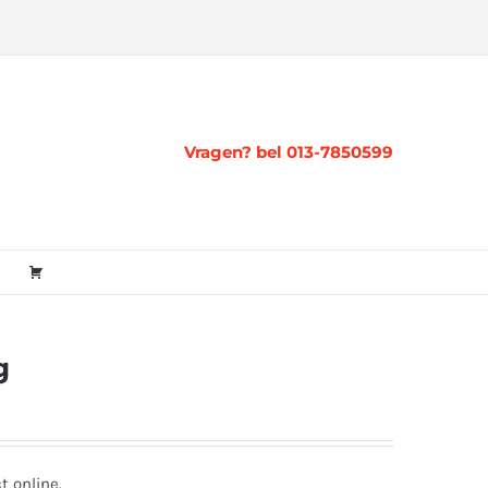
Vragen? bel 013-7850599
g
t online.