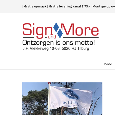
Ga
| Gratis opmaak | Gratis levering vanaf € 75,- | Montage op u
naar
inhoud
Home