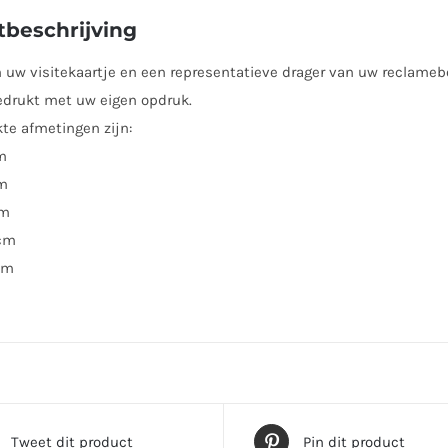
beschrijving
n uw visitekaartje en een representatieve drager van uw reclame
bedrukt met uw eigen opdruk.
kte afmetingen zijn:
m
cm
cm
cm
cm
Tweet dit product
Pin dit product