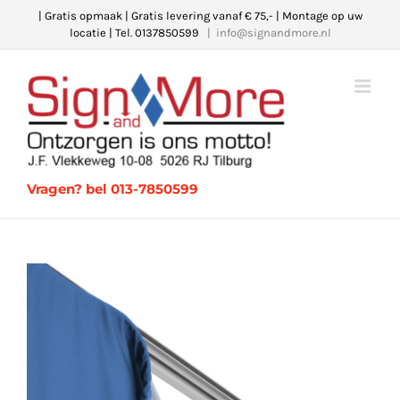
Ga
| Gratis opmaak | Gratis levering vanaf € 75,- | Montage op uw
locatie | Tel. 0137850599
|
info@signandmore.nl
naar
inhoud
Vragen? bel 013-7850599