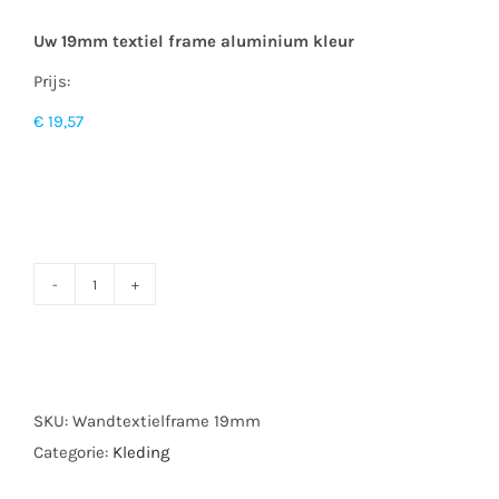
Uw 19mm textiel frame aluminium kleur
Prijs:
€ 19,57
Wand
textielframe
19mm
aantal
SKU:
Wandtextielframe 19mm
Categorie:
Kleding