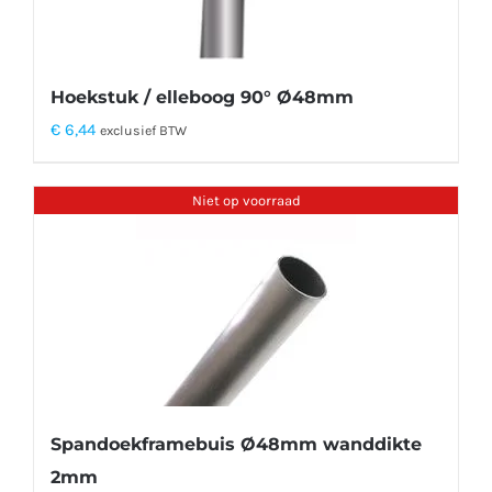
Hoekstuk / elleboog 90° Ø48mm
€
6,44
exclusief BTW
Niet op voorraad
Spandoekframebuis Ø48mm wanddikte
2mm