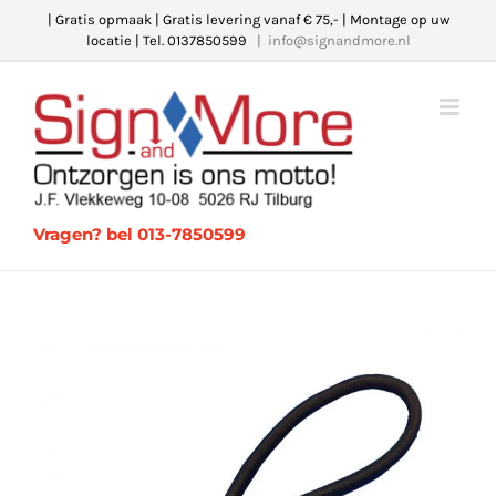
Ga
| Gratis opmaak | Gratis levering vanaf € 75,- | Montage op uw
locatie | Tel. 0137850599
|
info@signandmore.nl
naar
inhoud
Vragen? bel 013-7850599