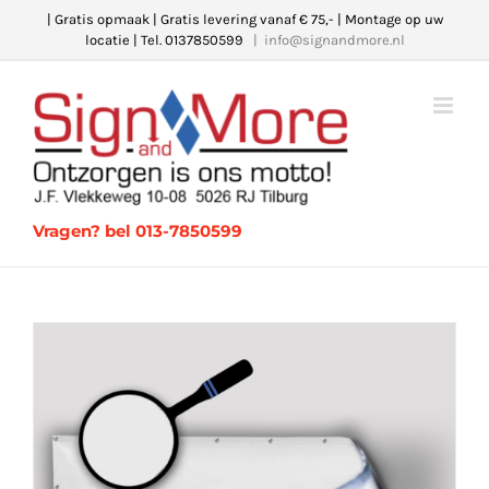
Ga
| Gratis opmaak | Gratis levering vanaf € 75,- | Montage op uw
locatie | Tel. 0137850599
|
info@signandmore.nl
naar
inhoud
Vragen? bel 013-7850599