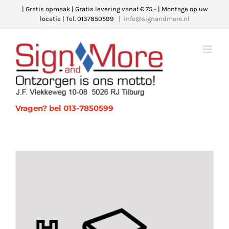
Ga
| Gratis opmaak | Gratis levering vanaf € 75,- | Montage op uw
locatie | Tel. 0137850599
|
info@signandmore.nl
naar
inhoud
Vragen? bel 013-7850599