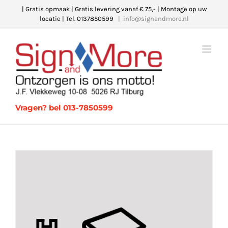
Ga
| Gratis opmaak | Gratis levering vanaf € 75,- | Montage op uw
locatie | Tel. 0137850599
|
info@signandmore.nl
naar
inhoud
Vragen? bel 013-7850599